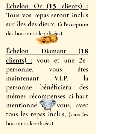
15
Échelon Or (
clients)
:
Tous vos repas seront inclus
sur îles des dieux,
(à l'exception
.
des boissons alcoolisées)
18
Échelon Diamant (
2
clients)
:
vous et une
e
personne, vous êtes
maintenant V.I.P, la
personne bénéficiera des
mêmes récompenses ci-haut
mentionné que vous, avec
tous les repas inclus,
(sans les
.
boissons alcoolisées)