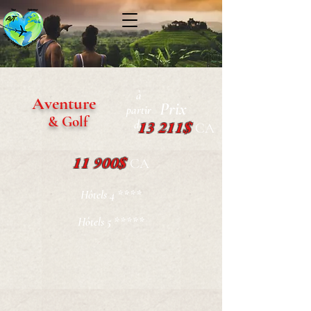
à
Aventure
Prix
partir
& Golf
de
13 211$
CA
11 900$
CA
Hôtels 4 ****
Hôtels 5 *****