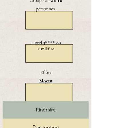
2
10
Groupe de
à
personnes.
Hôtel 5**** ou
similaire
Effort
Moyen
Itinéraire
Description